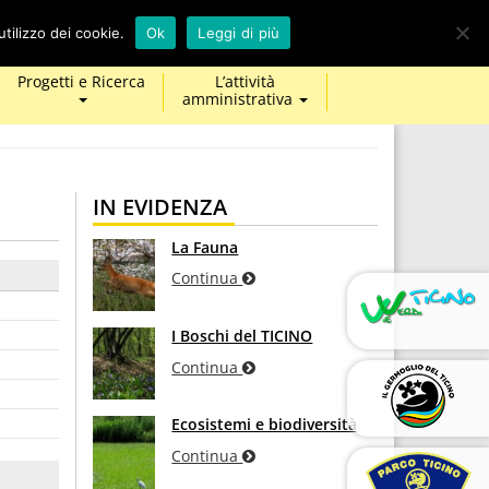
calendar
map-
twitter
facebook
youtube
tilizzo dei cookie.
Ok
Leggi di più
marker
Progetti e Ricerca
L’attività
amministrativa
IN EVIDENZA
La Fauna
Continua
I Boschi del TICINO
Continua
Ecosistemi e biodiversità
Continua