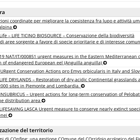
ra
oni coordinate per migliorare la coesistenza fra lupo e attività u
 alpina
Life – LIFE TICINO BIOSOURCE – Conservazione della biodiversità
o di aree sorgente a favore di specie prioritarie e di interesse comun
19 NAT/IT/000851 urgent measures in the Eastern Mediterranean o
n of endangered European eel (Anguilla anguilla)
Rgent Conservation Actions pro Emys orbicularis in Italy and Slo
LIFE DRYLANDS – Restoration of dry-acidic Continental grasslands 
2000 sites in Piemonte and Lombardia.
INSUBRICUS – Urgent actions for long-term conservation of Peloba
he distribution area
LIFESAVING LASCA Urgent measure to conserve nearly extinct spec
enei
zzazione del territorio
mi di COnfine: una gestione COmune del COrridoio ecologico del F