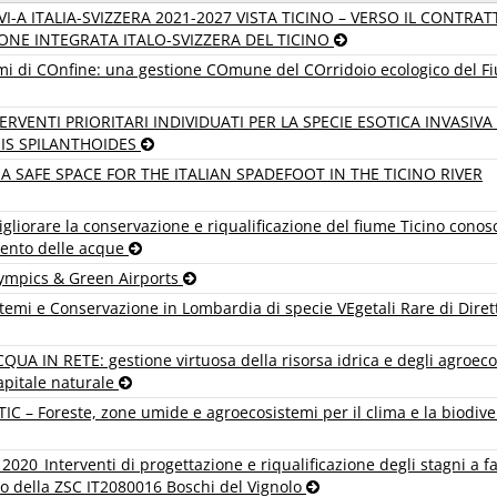
-A ITALIA-SVIZZERA 2021-2027 VISTA TICINO – VERSO IL CONTRAT
ONE INTEGRATA ITALO-SVIZZERA DEL TICINO
mi di COnfine: una gestione COmune del COrridoio ecologico del F
ERVENTI PRIORITARI INDIVIDUATI PER LA SPECIE ESOTICA INVASIVA 
S SPILANTHOIDES
A SAFE SPACE FOR THE ITALIAN SPADEFOOT IN THE TICINO RIVER
liorare la conservazione e riqualificazione del fiume Ticino cono
mento delle acque
mpics & Green Airports
mi e Conservazione in Lombardia di specie VEgetali Rare di Diret
UA IN RETE: gestione virtuosa della risorsa idrica e degli agroeco
apitale naturale
 – Foreste, zone umide e agroecosistemi per il clima e la biodive
2020_Interventi di progettazione e riqualificazione degli stagni a f
rno della ZSC IT2080016 Boschi del Vignolo