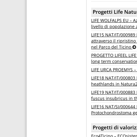
Progetti Life Natu
LIFE WOLFALPS EU – Azi
livello di popolazione
LIFE15 NAT/IT/000989 
attraverso il ripristin
nel Parco del Ticino
PROGETTO LIFEEL LIFE
long term conservatio
LIFE URCA PROEMYS – U
LIFE18 NAT/IT/000803 
heathlands in Natura
LIFE19 NAT/IT/000883 
fuscus insubricus in t
LIFE16 NAT/SI/000644 
Protochondrostoma g
Progetti di valori
Eco4Ticino – ECOsiste