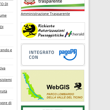
TO DI
Amministrazione Trasparente
iume
DI
scendo e
tiva
sistemi
rsità
avore di