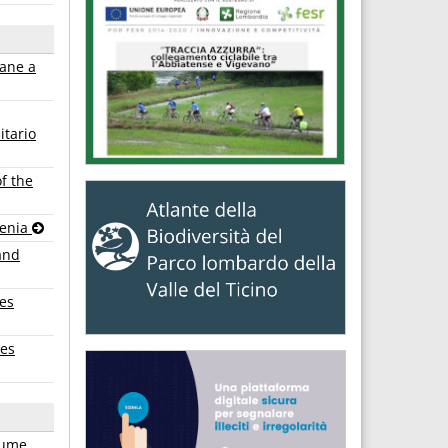
mane a
itario
f the
venia
and
tes
ies
iume