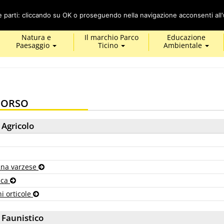
Cerca
ze parti: cliccando su OK o proseguendo nella navigazione acconsenti all'u
Natura e
Il marchio Parco
Educazione
Paesaggio
Ticino
Ambientale
 CORSO
 Agricolo
vina varzese
tica
ni orticole
 Faunistico