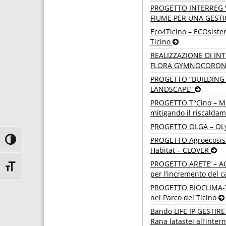
PROGETTO INTERREG VI
FIUME PER UNA GESTI
Eco4Ticino – ECOsiste
Ticino
REALIZZAZIONE DI INT
FLORA GYMNOCORONI
PROGETTO “BUILDING 
LANDSCAPE”
PROGETTO T°Cino – Mig
mitigando il riscalda
PROGETTO OLGA – OLy
PROGETTO Agroecosiste
Attiva/disattiva alto contrasto
Habitat – CLOVER
PROGETTO ARETE’ – ACQ
Attiva/disattiva dimensione testo
per l’incremento del c
PROGETTO BIOCLIMA-TIC
nel Parco del Ticino
Bando LIFE IP GESTIRE 
Rana latastei all’inte