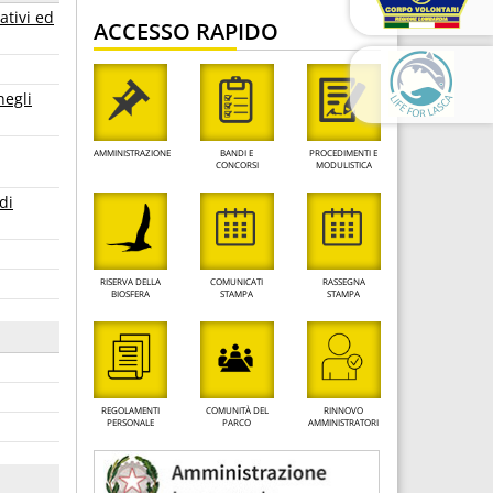
ativi ed
ACCESSO RAPIDO
negli
AMMINISTRAZIONE
BANDI E
PROCEDIMENTI E
CONCORSI
MODULISTICA
di
RISERVA DELLA
COMUNICATI
RASSEGNA
BIOSFERA
STAMPA
STAMPA
REGOLAMENTI
COMUNITÀ DEL
RINNOVO
PERSONALE
PARCO
AMMINISTRATORI