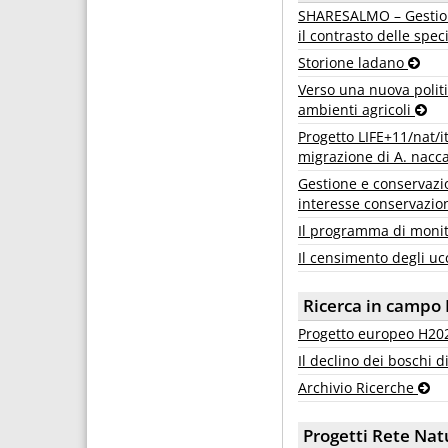
SHARESALMO – Gestione 
il contrasto delle spec
Storione ladano
Verso una nuova politi
ambienti agricoli
Progetto LIFE+11/nat/it
migrazione di A. naccar
Gestione e conservazio
interesse conservazio
Il programma di moni
Il censimento degli ucc
Ricerca in campo 
Progetto europeo H2
Il declino dei boschi d
Archivio Ricerche
Progetti Rete Nat