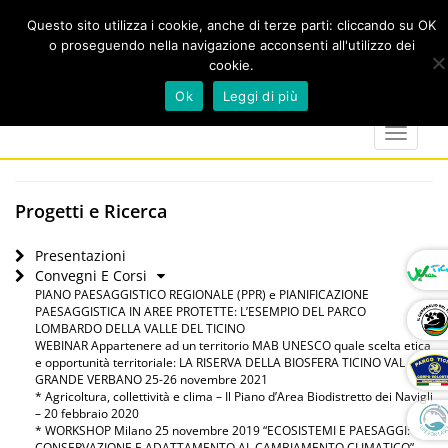
Questo sito utilizza i cookie, anche di terze parti: cliccando su OK
o proseguendo nella navigazione acconsenti all'utilizzo dei
cookie.
Cerca
calendar
map-
twitter
faceboo
you
Ok
Leggi di più
marker
Toggle
navigat
Progetti e Ricerca
Presentazioni
Convegni E Corsi
PIANO PAESAGGISTICO REGIONALE (PPR) e PIANIFICAZIONE
PAESAGGISTICA IN AREE PROTETTE: L’ESEMPIO DEL PARCO
LOMBARDO DELLA VALLE DEL TICINO
WEBINAR Appartenere ad un territorio MAB UNESCO quale scelta etica
e opportunità territoriale: LA RISERVA DELLA BIOSFERA TICINO VAL
GRANDE VERBANO 25-26 novembre 2021
* Agricoltura, collettività e clima – Il Piano d’Area Biodistretto dei Navigli
– 20 febbraio 2020
* WORKSHOP Milano 25 novembre 2019 “ECOSISTEMI E PAESAGGI:
CONSERVAZIONE E ADATTAMENTO AL CAMBIAMENTO CLIMATICO”