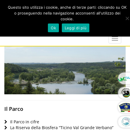
Questo sito utilizza i cookie, anche di terze parti: cliccando su OK
o proseguendo nella navigazione acconsenti all'utilizzo dei
cookie.
Cerca
calendar
map-
twitter
faceboo
you
Ok
Leggi di più
marker
Toggle
navigat
Il Parco
Il Parco in cifre
La Riserva della Biosfera “Ticino Val Grande Verbano”