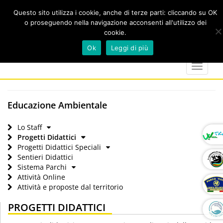
Questo sito utilizza i cookie, anche di terze parti: cliccando su OK
o proseguendo nella navigazione acconsenti all'utilizzo dei
cookie.
Cerca
calendar
map-
twitter
faceboo
you
Ok
Leggi di più
marker
Toggle
navigat
Educazione Ambientale
Lo Staff
Progetti Didattici
Progetti Didattici Speciali
Sentieri Didattici
Sistema Parchi
Attività Online
Attività e proposte dal territorio
PROGETTI DIDATTICI