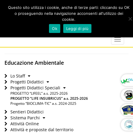
Questo sito utilizza i cookie, anche di terze parti: cliccando su OK
o proseguendo nella navigazione acconsenti all'utilizzo dei
cookie.
Cerca
calendar
map-
twitter
faceboo
you
Ok
Leggi di più
marker
Toggle
navigat
Educazione Ambientale
Lo Staff
Progetti Didattici
Progetti Didattici Speciali
PROGETTO “LIFEEL” a.s. 2025-2026
PROGETTO “LIFE INSUBRICUS” a.s. 2025-2026
Progetto “BIOCLIMA-TIC” a.s. 2024-2025
Sentieri Didattici
Sistema Parchi
Attività Online
Attività e proposte dal territorio