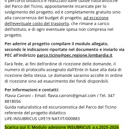
Il percorso didattico è realizzato dalle Guide naturalistiche
del Parco del Ticino, appositamente incaricate per lo
svolgimento del progetto, ed è completamente gratuito sino
alla concorrenza del budget di progetto,
ad eccezione
dell’eventuale costo del trasporto
, che rimane a carico
dell’Istituto, e di ogni eventuale spesa non compresa nel
progetto.
Per aderire al progetto compilare il modulo allegato,
secondo le indicazioni riportate nel documento e inviarlo via
PEC all’indirizzo
parco.ticino@pec.regione.lombardia.it
Farà fede, ai fini dell’ordine di ricezione delle domande, il
numero di protocollo assegnato dall’Ente in base alla data di
ricezione della stessa. Le domande saranno accolte in ordine
di ricezione sino ad esaurimento dei fondi disponibili.
Per informazioni e contatti:
Flavia Caironi
– Email: flavia.caironi@gmail.com / Tel. 347
8818056
Guida naturalistica ed escursionistica del Parco del Ticino
referente del progetto didattico
LIFE-INSUBRICUS LIFE19 NAT/IT/000883
Scarica qui il:
Modulo adesione INSUBRICUS_a.s.2025-2026