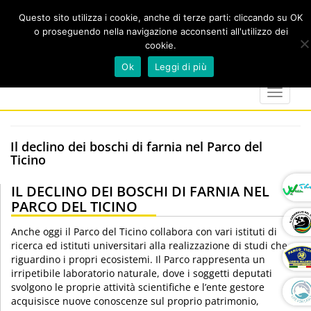
Questo sito utilizza i cookie, anche di terze parti: cliccando su OK
o proseguendo nella navigazione acconsenti all'utilizzo dei
cookie.
Cerca
calendar
map-
twitter
faceboo
you
Ok
Leggi di più
marker
Toggle
navigat
Il declino dei boschi di farnia nel Parco del
Ticino
IL DECLINO DEI BOSCHI DI FARNIA NEL
PARCO DEL TICINO
Anche oggi il Parco del Ticino collabora con vari istituti di
ricerca ed istituti universitari alla realizzazione di studi che
riguardino i propri ecosistemi. Il Parco rappresenta un
irripetibile laboratorio naturale, dove i soggetti deputati
svolgono le proprie attività scientifiche e l’ente gestore
acquisisce nuove conoscenze sul proprio patrimonio,