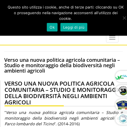
Questo sito utilizza i cookie, anche di terze parti: cliccando su OK
o proseguendo nella navigazione acconsenti all'utilizzo dei
cookie.
Cerca
calendar
map-
twitter
faceboo
you
Ok
Leggi di più
marker
Toggle
navigat
Verso una nuova politica agricola comunitaria –
Studio e monitoraggio della biodiversità negli
ambienti agricoli
VERSO UNA NUOVA POLITICA AGRICOLA
COMUNITARIA – STUDIO E MONITORAGGIO
DELLA BIODIVERSITÀ NEGLI AMBIENTI
AGRICOLI
“
Verso una nuova politica agricola comunitaria – Studio e
monitoraggio della biodiversità negli ambienti agricoli nel
Parco lombardo del Ticino
”. (2014-2016)