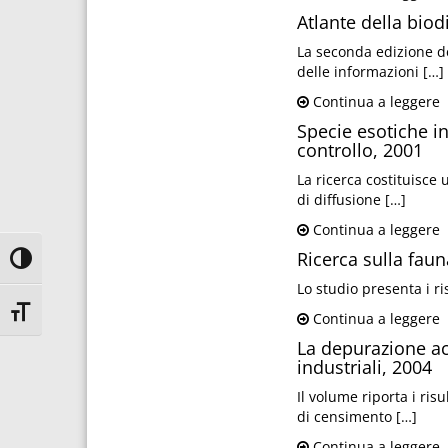
Atlante della biod
La seconda edizione del
delle informazioni […]
Continua a leggere
Specie esotiche in
controllo, 2001
La ricerca costituisce
di diffusione […]
Continua a leggere
Ricerca sulla faun
Attiva/disattiva alto contrasto
Lo studio presenta i ri
Attiva/disattiva dimensione testo
Continua a leggere
La depurazione ac
industriali, 2004
Il volume riporta i ris
di censimento […]
Continua a leggere