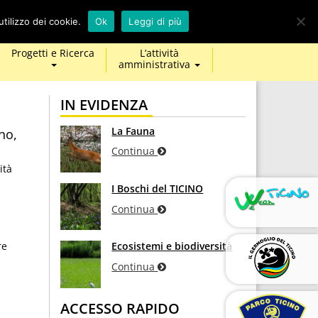
calendar
map-
twitter
facebook
youtube
tilizzo dei cookie.
Ok
Leggi di più
marker
Progetti e Ricerca
L’attività
amministrativa
IN EVIDENZA
La Fauna
no,
Continua
ità
I Boschi del TICINO
Continua
re
Ecosistemi e biodiversità
Continua
i
ACCESSO RAPIDO