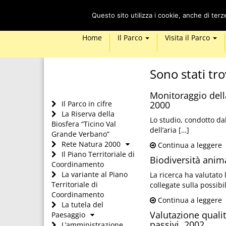
Questo sito utilizza i cookie, anche di ter
Home
Il Parco
Visita il Parco
Sono stati tro
Monitoraggio della
Il Parco in cifre
2000
La Riserva della
Lo studio, condotto dal
Biosfera “Ticino Val
dell’aria […]
Grande Verbano”
Rete Natura 2000
Continua a leggere
Il Piano Territoriale di
Biodiversità anima
Coordinamento
La variante al Piano
La ricerca ha valutato 
Territoriale di
collegate sulla possibil
Coordinamento
Continua a leggere
La tutela del
Valutazione qualit
Paesaggio
passivi, 2002
L’amministrazione