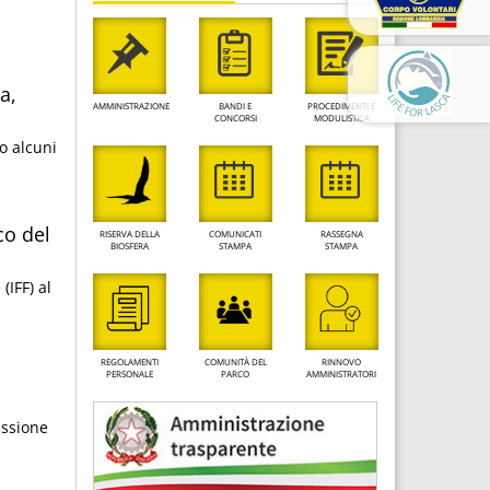
a,
AMMINISTRAZIONE
BANDI E
PROCEDIMENTI E
CONCORSI
MODULISTICA
o alcuni
co del
RISERVA DELLA
COMUNICATI
RASSEGNA
BIOSFERA
STAMPA
STAMPA
(IFF) al
REGOLAMENTI
COMUNITÀ DEL
RINNOVO
PERSONALE
PARCO
AMMINISTRATORI
issione