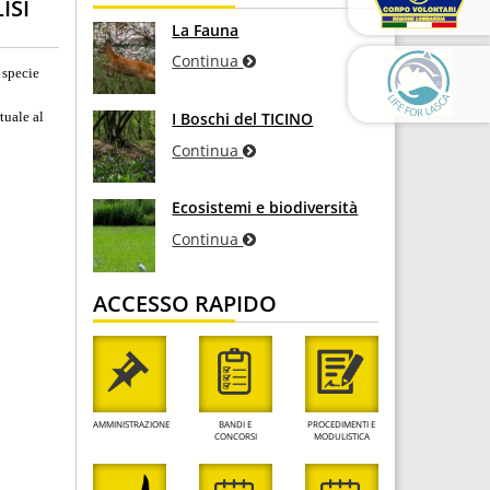
ISI
La Fauna
Continua
 specie
tuale al
I Boschi del TICINO
Continua
Ecosistemi e biodiversità
Continua
ACCESSO RAPIDO
AMMINISTRAZIONE
BANDI E
PROCEDIMENTI E
CONCORSI
MODULISTICA