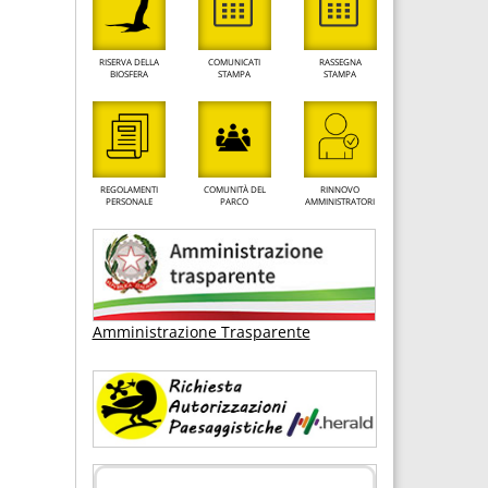
RISERVA DELLA
COMUNICATI
RASSEGNA
BIOSFERA
STAMPA
STAMPA
REGOLAMENTI
COMUNITÀ DEL
RINNOVO
PERSONALE
PARCO
AMMINISTRATORI
Amministrazione Trasparente