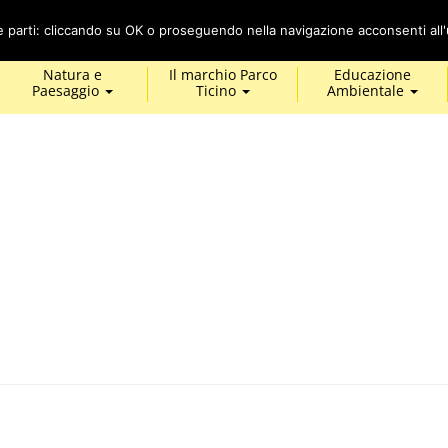
Cerca
ze parti: cliccando su OK o proseguendo nella navigazione acconsenti all'u
Natura e
Il marchio Parco
Educazione
Paesaggio
Ticino
Ambientale