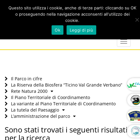
Questo sito utilizza i cookie, anche di terze parti: cliccando su OK
o proseguendo nella navigazione acconsenti all'utilizzo dei
cookie.
Cerca
calendar
map-
twitter
faceboo
you
Ok
Leggi di più
marker
Toggle
navigat
Il Parco in cifre
La Riserva della Biosfera “Ticino Val Grande Verbano”
Rete Natura 2000
Il Piano Territoriale di Coordinamento
La variante al Piano Territoriale di Coordinamento
La tutela del Paesaggio
L’amministrazione del parco
Sono stati trovati i seguenti risultati
per la ricerca