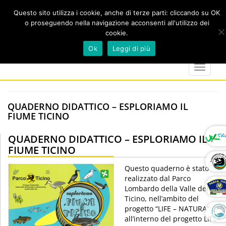
Questo sito utilizza i cookie, anche di terze parti: cliccando su OK
o proseguendo nella navigazione acconsenti all'utilizzo dei
cookie.
Cerca
calendar
map-
twitter
faceboo
you
Ok
Leggi di più
marker
Toggle
navigat
QUADERNO DIDATTICO – ESPLORIAMO IL
FIUME TICINO
QUADERNO DIDATTICO – ESPLORIAMO IL
FIUME TICINO
Questo quaderno è stato
realizzato dal Parco
Lombardo della Valle del
Ticino, nell’ambito del
progetto “LIFE – NATURA”
all’interno del progetto LIFE