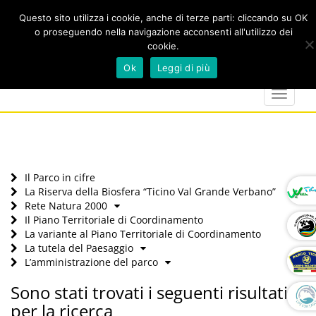
Questo sito utilizza i cookie, anche di terze parti: cliccando su OK
o proseguendo nella navigazione acconsenti all'utilizzo dei
cookie.
Cerca
calendar
map-
twitter
faceboo
you
Ok
Leggi di più
marker
Toggle
navigat
Il Parco in cifre
La Riserva della Biosfera “Ticino Val Grande Verbano”
Rete Natura 2000
Il Piano Territoriale di Coordinamento
La variante al Piano Territoriale di Coordinamento
La tutela del Paesaggio
L’amministrazione del parco
Sono stati trovati i seguenti risultati
per la ricerca