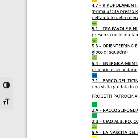
4.7 – RIPOPOLAMENTI
(prima uscita presso R
nell’ambito della rise
5.1 – TRA FAVOLE E 
presenza nelle più fa
5.3 – ORIENTEERING 
gioco di squadra)
5.4 – ENERGICA-MENT
primarie e secondarie
7.1 – PARCO DEL TIC
Attiva/disattiva alto contrasto
una visita guidata in u
PROGETTI PATROCINA
Attiva/disattiva dimensione testo
2.A – RACCOGLIFOGLI
2.B – CIAO ALBERO, C
5.A – LA NASCITA DE