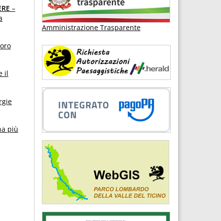
ERE
–
a
Amministrazione Trasparente
loro
 il
rgie
na più