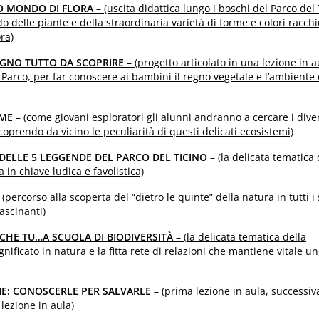
SO MONDO DI FLORA
– (uscita didattica lungo i boschi del Parco del 
o delle piante e della straordinaria varietà di forme e colori racch
ora)
REGNO TUTTO DA SCOPRIRE
– (progetto articolato in una lezione in a
l Parco, per far conoscere ai bambini il regno vegetale e l’ambiente 
UME
– (come giovani esploratori gli alunni andranno a cercare i dive
coprendo da vicino le peculiarità di questi delicati ecosistemi)
 DELLE 5 LEGGENDE DEL PARCO DEL TICINO
– (la delicata tematica 
 in chiave ludica e favolistica)
 (percorso alla scoperta del “dietro le quinte” della natura in tutti i
fascinanti)
ANCHE TU…A SCUOLA DI BIODIVERSITÀ
– (la delicata tematica della
ignificato in natura e la fitta rete di relazioni che mantiene vitale un
CIE: CONOSCERLE PER SALVARLE
– (prima lezione in aula, successiv
 lezione in aula)