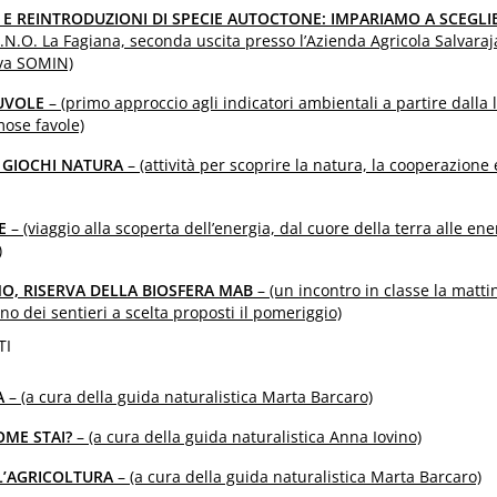
 E REINTRODUZIONI DI SPECIE AUTOCTONE: IMPARIAMO A SCEGLI
.N.O. La Fagiana, seconda uscita presso l’Azienda Agricola Salvaraj
rva SOMIN)
NUVOLE
– (primo approccio agli indicatori ambientali a partire dalla 
mose favole)
E GIOCHI NATURA
– (attività per scoprire la natura, la cooperazione e
E
– (viaggio alla scoperta dell’energia, dal cuore della terra alle ene
)
INO, RISERVA DELLA BIOSFERA MAB
– (un incontro in classe la matti
no dei sentieri a scelta proposti il pomeriggio)
TI
A
– (a cura della guida naturalistica Marta Barcaro)
OME STAI?
– (a cura della guida naturalistica Anna Iovino)
LL’AGRICOLTURA
– (a cura della guida naturalistica Marta Barcaro)