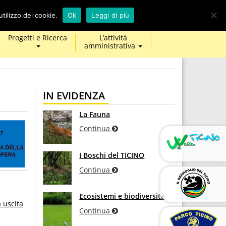
calendar
map-
twitter
facebook
youtube
tilizzo dei cookie.
Ok
Leggi di più
marker
Progetti e Ricerca
L’attività
amministrativa
IN EVIDENZA
La Fauna
Continua
I Boschi del TICINO
Continua
Ecosistemi e biodiversità
 uscita
Continua