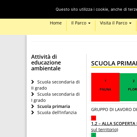
Questo sito utilizza i cookie, anche di ter
Home
Il Parco
Visita il Parco
Attività di
educazione
SCUOLA PRIMA
ambientale
Scuola secondaria di
II grado
Scuola secondaria di
I grado
Scuola primaria
GRUPPO DI LAVORO D
Scuola dell’infanzia
1.2 – ALLA SCOPERT
sul territorio)