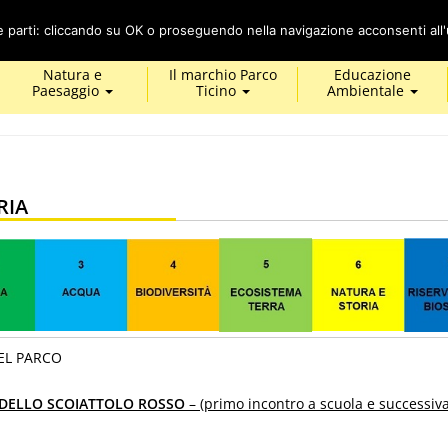
Cerca
ze parti: cliccando su OK o proseguendo nella navigazione acconsenti all'u
Natura e
Il marchio Parco
Educazione
Paesaggio
Ticino
Ambientale
RIA
EL PARCO
A DELLO SCOIATTOLO ROSSO
– (primo incontro a scuola e successiva