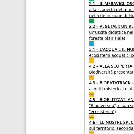
2.1 – IL MERAVIGLIO
alla scoperta del mond
nella definizione di Fl
2.2 – VEGETALI: UN 
un’uscita didattica ne
foresta planiziale)
3.1 – L’ACQUA E IL FI
ecosistemi acquatici s
4.2 – ALLA SCOPERTA
Biodiversità presentata
4.3 – BIOPATATRACK
–
aspetti misteriosi e af
4.5 – BIOBLITZZATI 
“Biodiversità”, il suo s
“ecosistema”)
4.6 – LE NOSTRE SPE
sul territorio, seconda