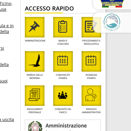
Ticino,
ACCESSO RAPIDO
iuse
ula e in
della
AMMINISTRAZIONE
BANDI E
PROCEDIMENTI E
CONCORSI
MODULISTICA
rsi
della
RISERVA DELLA
COMUNICATI
RASSEGNA
BIOSFERA
STAMPA
STAMPA
 suoi
REGOLAMENTI
COMUNITÀ DEL
RINNOVO
PERSONALE
PARCO
AMMINISTRATORI
a uscita