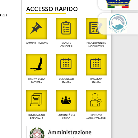
ACCESSO RAPIDO
loro
AMMINISTRAZIONE
BANDI E
PROCEDIMENTI E
CONCORSI
MODULISTICA
RISERVA DELLA
COMUNICATI
RASSEGNA
BIOSFERA
STAMPA
STAMPA
REGOLAMENTI
COMUNITÀ DEL
RINNOVO
PERSONALE
PARCO
AMMINISTRATORI