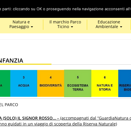
Cerca
ze parti: cliccando su OK o proseguendo nella navigazione acconsenti all'u
Natura e
Il marchio Parco
Educazione
Paesaggio
Ticino
Ambientale
NFANZIA
EL PARCO
TA (SOLO) IL SIGNOR ROSSO…
– (accompagnati dal “GuardiaNatura 
nno guidati in un viaggio di scoperta della Riserva Naturale)