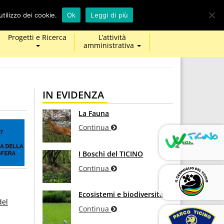
calendar
map-
twitter
facebook
youtube
tilizzo dei cookie.
Ok
Leggi di più
marker
Progetti e Ricerca
L’attività
amministrativa
IN EVIDENZA
La Fauna
Continua
I Boschi del TICINO
Continua
Ecosistemi e biodiversità
del
Continua