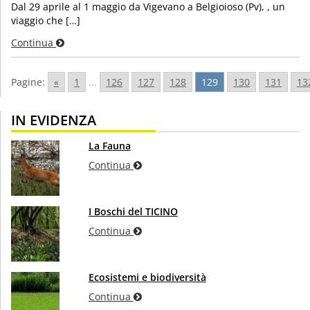
Dal 29 aprile al 1 maggio da Vigevano a Belgioioso (Pv), , un
viaggio che […]
Continua
Pagine:
«
1
...
126
127
128
129
130
131
13
IN EVIDENZA
La Fauna
Continua
I Boschi del TICINO
Continua
Ecosistemi e biodiversità
Continua