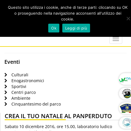
Questo sito utilizza i cookie, anche di terze parti: cliccando su OK
o proseguendo nella navigazione acconsenti all'utilizzo dei
cookie.
Cerca
calendar
map-
twitter
faceboo
you
Ok
Leggi di più
marker
Toggle
navigat
Eventi
Culturali
Enogastronomici
Sportivi
Centri parco
Ambiente
Cinquantesimo del parco
CREA IL TUO NATALE AL PANPERDUTO
Sabato 10 dicembre 2016, ore 15.00, laboratorio ludico