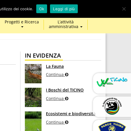
calendar
map-
twitter
facebook
youtube
tilizzo dei cookie.
Ok
Leggi di più
marker
Progetti e Ricerca
L’attività
amministrativa
IN EVIDENZA
La Fauna
Continua
I Boschi del TICINO
Continua
Ecosistemi e biodiversità
Continua