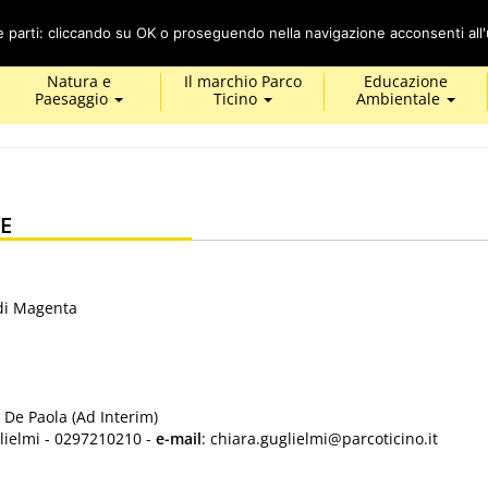
Cerca
ze parti: cliccando su OK o proseguendo nella navigazione acconsenti all'u
Natura e
Il marchio Parco
Educazione
Paesaggio
Ticino
Ambientale
E
di Magenta
o De Paola (Ad Interim)
lielmi - 0297210210 -
e-mail
: chiara.guglielmi@parcoticino.it