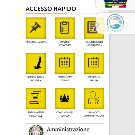
ACCESSO RAPIDO
AMMINISTRAZIONE
BANDI E
PROCEDIMENTI E
CONCORSI
MODULISTICA
RISERVA DELLA
COMUNICATI
RASSEGNA
BIOSFERA
STAMPA
STAMPA
REGOLAMENTI
COMUNITÀ DEL
RINNOVO
PERSONALE
PARCO
AMMINISTRATORI