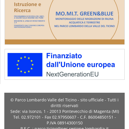
© Parco Lombardo Valle del Ticino - sito ufficiale - Tutti i
diritti riservati
Sede: via Isonzo, 1 - 20013 Pontevecchio di Magenta (MI)
Tel. 02.972101 - Fax 02.97950607 - C.F. 86004850151 -
P.IVA 08914300150
P.E.C. : parco.ticino@pec.regione.lombardia.it