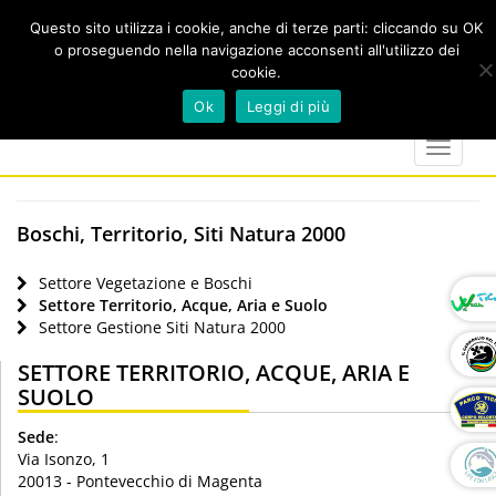
Questo sito utilizza i cookie, anche di terze parti: cliccando su OK
o proseguendo nella navigazione acconsenti all'utilizzo dei
cookie.
Cerca
calendar
map-
twitter
faceboo
you
Ok
Leggi di più
marker
Toggle
navigat
Boschi, Territorio, Siti Natura 2000
Settore Vegetazione e Boschi
Settore Territorio, Acque, Aria e Suolo
Settore Gestione Siti Natura 2000
SETTORE TERRITORIO, ACQUE, ARIA E
SUOLO
Sede
:
Via Isonzo, 1
20013 - Pontevecchio di Magenta