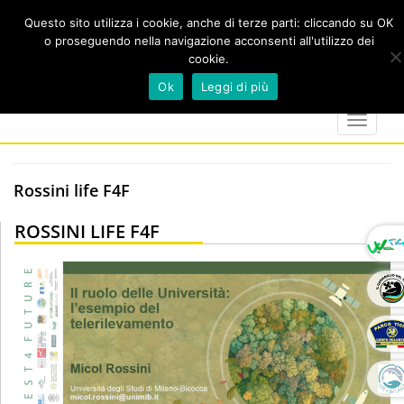
Questo sito utilizza i cookie, anche di terze parti: cliccando su OK
o proseguendo nella navigazione acconsenti all'utilizzo dei
cookie.
Cerca
calendar
map-
twitter
faceboo
you
Ok
Leggi di più
marker
Toggle
navigat
Rossini life F4F
ROSSINI LIFE F4F