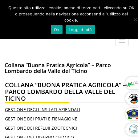
Questo sito utilizza i cookie, anche di terze parti: cliccando su OK
o proseguendo nella navigazione acconsenti all'utilizzo dei
cookie.
Cerca
calendar
map-
twitter
faceboo
you
Ok
Leggi di più
marker
Toggle
navigat
Collana “Buona Pratica Agricola” – Parco
Lombardo della Valle del Ticino
COLLANA “BUONA PRATICA AGRICOLA” –
PARCO LOMBARDO DELLA VALLE DEL
TICINO
GESTIONE DEGLI INSILATI AZIENDALI
GESTIONE DEI PRATI E FIENAGIONE
GESTIONE DEI REFLUII ZOOTECNICI
GESTIONE DEL DISERBO CHIMICO