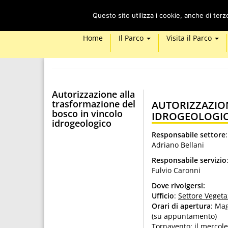
Questo sito utilizza i cookie, anche di ter
Home
Il Parco
Visita il Parco
Autorizzazione alla
trasformazione del
AUTORIZZAZIO
bosco in vincolo
IDROGEOLOGI
idrogeologico
Responsabile settore
:
Adriano Bellani
Responsabile servizio
Fulvio Caronni
Dove rivolgersi:
Ufficio
:
Settore Veget
Orari di apertura
: Mag
(su appuntamento)
Tornavento: il mercole