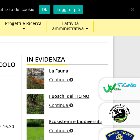
calendar
map-
twitter
facebook
youtube
tilizzo dei cookie.
Ok
Leggi di più
marker
Progetti e Ricerca
L’attività
amministrativa
IN EVIDENZA
NCOLO
La Fauna
Continua
I Boschi del TICINO
Continua
Ecosistemi e biodiversità
le 16.30
Continua