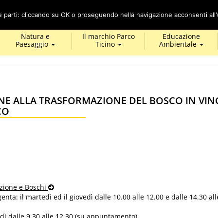
Cerca
ze parti: cliccando su OK o proseguendo nella navigazione acconsenti all'u
Natura e
Il marchio Parco
Educazione
Paesaggio
Ticino
Ambientale
NE ALLA TRASFORMAZIONE DEL BOSCO IN VI
CO
:
azione e Boschi
enta: il martedì ed il giovedì dalle 10.00 alle 12.00 e dalle 14.30 al
dì dalle 9.30 alle 12.30 (su appuntamento)