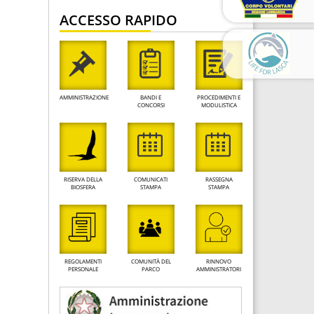
ACCESSO RAPIDO
AMMINISTRAZIONE
BANDI E
PROCEDIMENTI E
CONCORSI
MODULISTICA
RISERVA DELLA
COMUNICATI
RASSEGNA
BIOSFERA
STAMPA
STAMPA
REGOLAMENTI
COMUNITÀ DEL
RINNOVO
PERSONALE
PARCO
AMMINISTRATORI