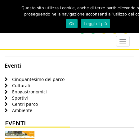
Questo sito utilizza i cookie, anche di terze parti: cliccando 
proseguendo nella navigazione acconsenti all'utilizzo dei c
Cerca
Ok
Leggi di più
calendar
map-
twitter
faceboo
you
marker
Toggle
navigat
Eventi
Cinquantesimo del parco
Culturali
Enogastronomici
Sportivi
Centri parco
Ambiente
EVENTI