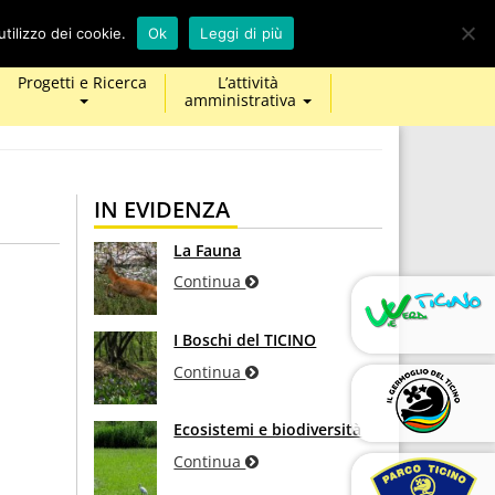
calendar
map-
twitter
facebook
youtube
tilizzo dei cookie.
Ok
Leggi di più
marker
Progetti e Ricerca
L’attività
amministrativa
IN EVIDENZA
La Fauna
Continua
I Boschi del TICINO
Continua
Ecosistemi e biodiversità
Continua