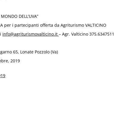
“IL MONDO DELL’UVA”
 per i partecipanti offerta da Agriturismo VALTICINO
ni
info@agriturismovalticino.it
– Agr. Valticino 375.6347511
ngarno 65, Lonate Pozzolo (Va)
bre, 2019
919