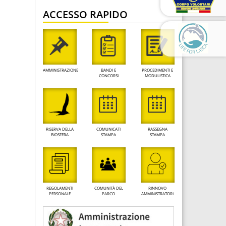
ACCESSO RAPIDO
AMMINISTRAZIONE
BANDI E
PROCEDIMENTI E
CONCORSI
MODULISTICA
RISERVA DELLA
COMUNICATI
RASSEGNA
BIOSFERA
STAMPA
STAMPA
REGOLAMENTI
COMUNITÀ DEL
RINNOVO
PERSONALE
PARCO
AMMINISTRATORI