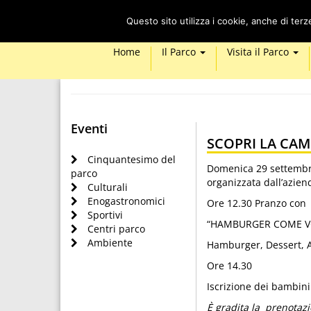
Questo sito utilizza i cookie, anche di ter
Home
Il Parco
Visita il Parco
Eventi
SCOPRI LA CA
Cinquantesimo del
Domenica 29 settembre
parco
organizzata dall’aziend
Culturali
Enogastronomici
Ore 12.30 Pranzo con
Sportivi
“HAMBURGER COME VO
Centri parco
Ambiente
Hamburger, Dessert, A
Ore 14.30
Iscrizione dei bambin
È gradita la prenotaz