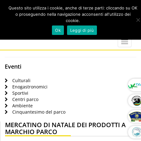
Questo sito utilizza i cookie, anche di terze parti: cliccando su OK
o proseguendo nella navigazione acconsenti all'utilizzo dei
cookie.
Cerca
calendar
map-
twitter
faceboo
you
Ok
Leggi di più
marker
Toggle
navigat
Eventi
Culturali
Enogastronomici
Sportivi
Centri parco
Ambiente
Cinquantesimo del parco
MERCATINO DI NATALE DEI PRODOTTI A
MARCHIO PARCO