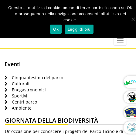
Questo sito utilizza i cookie, anche di terze parti: cliccando su OK
o proseguendo nella navigazione acconsenti all'utilizzo dei
cookie.
Cerca
calendar
map-
twitter
faceboo
you
Ok
Leggi di più
marker
Toggle
navigat
Eventi
Cinquantesimo del parco
Culturali
Enogastronomici
Sportivi
Centri parco
Ambiente
GIORNATA DELLA BIODIVERSITÀ
Un’occasione per conoscere i progetti del Parco Ticino e di