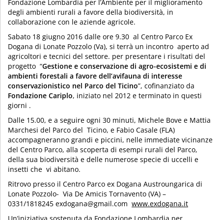
Fondazione Lombardia per l’Ambiente per il miglioramento
degli ambienti rurali a favore della biodiversità, in
collaborazione con le aziende agricole.
Sabato 18 giugno 2016 dalle ore 9.30 al Centro Parco Ex
Dogana di Lonate Pozzolo (Va), si terrà un incontro aperto ad
agricoltori e tecnici del settore. per presentare i risultati del
progetto “
Gestione e conservazione di agro-ecosistemi e di
ambienti forestali a favore dell’avifauna di interesse
conservazionistico nel Parco del Ticino
”, cofinanziato da
Fondazione Cariplo
, iniziato nel 2012 e terminato in questi
giorni .
Dalle 15.00, e a seguire ogni 30 minuti, Michele Bove e Mattia
Marchesi del Parco del Ticino, e Fabio Casale (FLA)
accompagneranno grandi e piccini, nelle immediate vicinanze
del Centro Parco, alla scoperta di esempi rurali del Parco,
della sua biodiversità e delle numerose specie di uccelli e
insetti che vi abitano.
Ritrovo presso il Centro Parco ex Dogana Austroungarica di
Lonate Pozzolo- Via De Amicis Tornavento (VA) –
0331/1818245 exdogana@gmail.com
www.exdogana.it
Un’iniziativa sostenuta da Fondazione Lombardia per