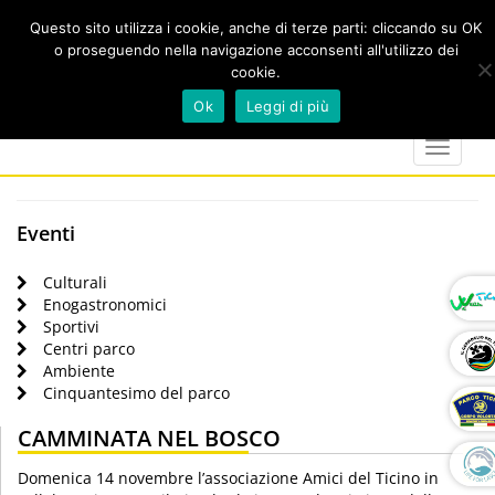
Questo sito utilizza i cookie, anche di terze parti: cliccando su OK
o proseguendo nella navigazione acconsenti all'utilizzo dei
cookie.
Cerca
calendar
map-
twitter
faceboo
you
Ok
Leggi di più
marker
Toggle
navigat
Eventi
Culturali
Enogastronomici
Sportivi
Centri parco
Ambiente
Cinquantesimo del parco
CAMMINATA NEL BOSCO
Domenica 14 novembre l’associazione Amici del Ticino in