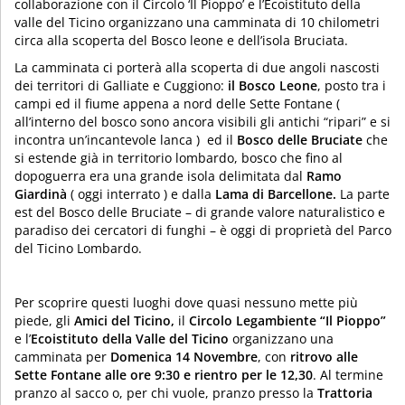
collaborazione con il Circolo ‘Il Pioppo’ e l’Ecoistituto della
valle del Ticino organizzano una camminata di 10 chilometri
circa alla scoperta del Bosco leone e dell’isola Bruciata.
La camminata ci porterà alla scoperta di due angoli nascosti
dei territori di Galliate e Cuggiono:
il Bosco Leone
, posto tra i
campi ed il fiume appena a nord delle Sette Fontane (
all’interno del bosco sono ancora visibili gli antichi “ripari” e si
incontra un’incantevole lanca ) ed il
Bosco delle Bruciate
che
si estende già in territorio lombardo, bosco che fino al
dopoguerra era una grande isola delimitata dal
Ramo
Giardinà
( oggi interrato ) e dalla
Lama di Barcellone.
La parte
est del Bosco delle Bruciate – di grande valore naturalistico e
paradiso dei cercatori di funghi – è oggi di proprietà del Parco
del Ticino Lombardo.
Per scoprire questi luoghi dove quasi nessuno mette più
piede, gli
Amici del Ticino,
il
Circolo Legambiente “Il Pioppo”
e l’
Ecoistituto della Valle del Ticino
organizzano una
camminata per
Domenica 14 Novembre
, con
ritrovo alle
Sette Fontane alle ore 9:30
e rientro per le 12,30
. Al termine
pranzo al sacco o, per chi vuole, pranzo presso la
Trattoria