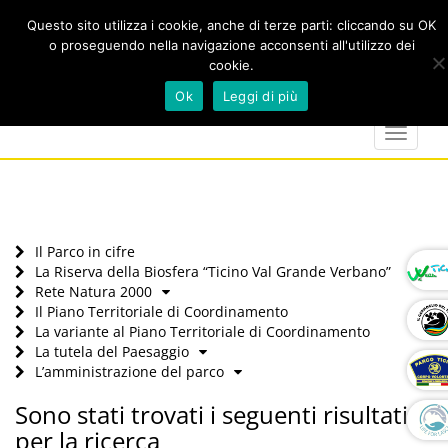
Questo sito utilizza i cookie, anche di terze parti: cliccando su OK
o proseguendo nella navigazione acconsenti all'utilizzo dei
cookie.
Cerca
calendar
map-
twitter
faceboo
you
Ok
Leggi di più
marker
Toggle
navigat
Il Parco in cifre
La Riserva della Biosfera “Ticino Val Grande Verbano”
Rete Natura 2000
Il Piano Territoriale di Coordinamento
La variante al Piano Territoriale di Coordinamento
La tutela del Paesaggio
L’amministrazione del parco
Sono stati trovati i seguenti risultati
per la ricerca