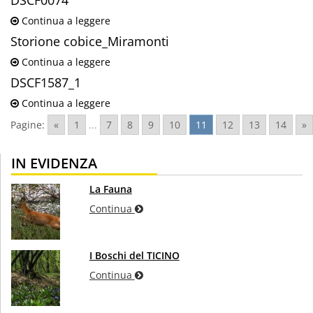
DSCF0074
Continua a leggere
Storione cobice_Miramonti
Continua a leggere
DSCF1587_1
Continua a leggere
Pagine:
«
1
...
7
8
9
10
11
12
13
14
»
IN EVIDENZA
La Fauna
Continua
I Boschi del TICINO
Continua