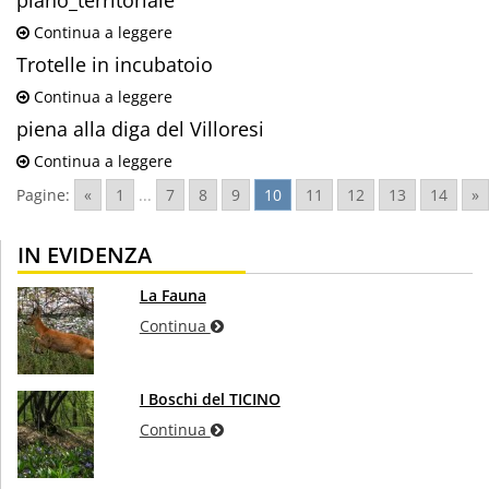
piano_territoriale
Continua a leggere
Trotelle in incubatoio
Continua a leggere
piena alla diga del Villoresi
Continua a leggere
Pagine:
«
1
...
7
8
9
10
11
12
13
14
»
IN EVIDENZA
La Fauna
Continua
I Boschi del TICINO
Continua