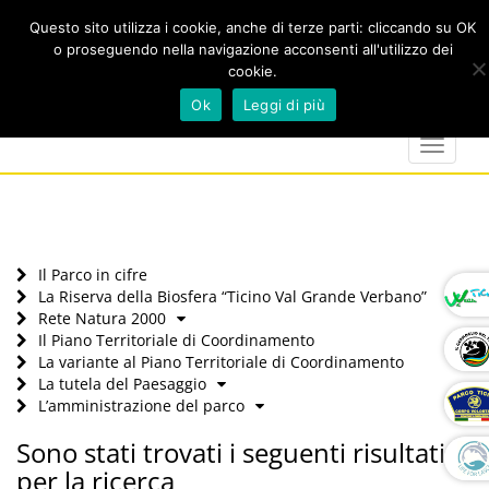
Questo sito utilizza i cookie, anche di terze parti: cliccando su OK
o proseguendo nella navigazione acconsenti all'utilizzo dei
cookie.
Cerca
calendar
map-
twitter
faceboo
you
Ok
Leggi di più
marker
Toggle
navigat
Il Parco in cifre
La Riserva della Biosfera “Ticino Val Grande Verbano”
Rete Natura 2000
Il Piano Territoriale di Coordinamento
La variante al Piano Territoriale di Coordinamento
La tutela del Paesaggio
L’amministrazione del parco
Sono stati trovati i seguenti risultati
per la ricerca