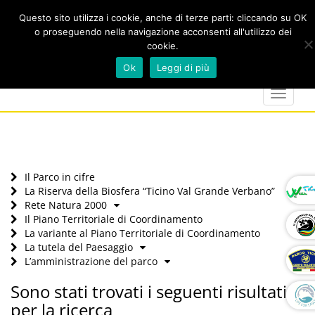
Questo sito utilizza i cookie, anche di terze parti: cliccando su OK
o proseguendo nella navigazione acconsenti all'utilizzo dei
cookie.
Cerca
calendar
map-
twitter
faceboo
you
Ok
Leggi di più
marker
Toggle
navigat
Il Parco in cifre
La Riserva della Biosfera “Ticino Val Grande Verbano”
Rete Natura 2000
Il Piano Territoriale di Coordinamento
La variante al Piano Territoriale di Coordinamento
La tutela del Paesaggio
L’amministrazione del parco
Sono stati trovati i seguenti risultati
per la ricerca