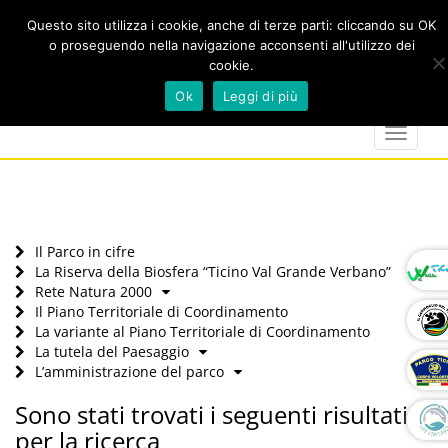
Questo sito utilizza i cookie, anche di terze parti: cliccando su OK
o proseguendo nella navigazione acconsenti all'utilizzo dei
cookie.
Cerca
calendar
map-
twitter
faceboo
you
Ok
Leggi di più
marker
Toggle
navigat
Il Parco in cifre
La Riserva della Biosfera “Ticino Val Grande Verbano”
Rete Natura 2000
Il Piano Territoriale di Coordinamento
La variante al Piano Territoriale di Coordinamento
La tutela del Paesaggio
L’amministrazione del parco
Sono stati trovati i seguenti risultati
per la ricerca