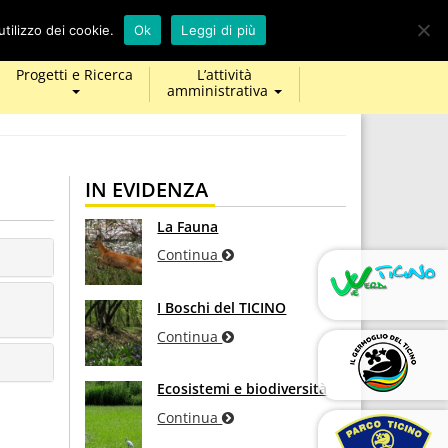
calendar
map-
twitter
facebook
youtube
tilizzo dei cookie.
Ok
Leggi di più
marker
Progetti e Ricerca
L’attività
amministrativa
IN EVIDENZA
La Fauna
Continua
I Boschi del TICINO
Continua
Ecosistemi e biodiversità
Continua