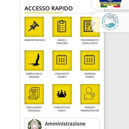
ACCESSO RAPIDO
AMMINISTRAZIONE
BANDI E
PROCEDIMENTI E
CONCORSI
MODULISTICA
RISERVA DELLA
COMUNICATI
RASSEGNA
BIOSFERA
STAMPA
STAMPA
REGOLAMENTI
COMUNITÀ DEL
RINNOVO
PERSONALE
PARCO
AMMINISTRATORI