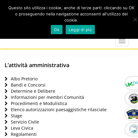
Questo sito utilizza i cookie, anche di terze parti: cliccando su OK
o proseguendo nella navigazione acconsenti all'utilizzo dei
cookie.
Cerca
calendar
map-
twitter
faceboo
you
Ok
Leggi di più
marker
Toggle
navigat
L’attività amministrativa
Albo Pretorio
Bandi e Concorsi
Determine e Delibere
Informazioni per membri Comunità
Procedimenti e Modulistica
Elenco autorizzazioni paesaggistiche rilasciate
Stage
Servizio Civile
Leva Civica
Regolamenti