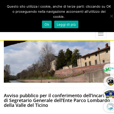
Questo sito utilizza i cookie, anche di terze parti: cliccando su OK
o proseguendo nella navigazione acconsenti all'utilizzo dei
cookie.
Cerca
calendar
map-
twitter
faceboo
you
Ok
Leggi di più
marker
Toggle
navigat
Avviso pubblico per il conferimento dell’incarico
di Segretario Generale dell’Ente Parco Lombardo
della Valle del Ticino