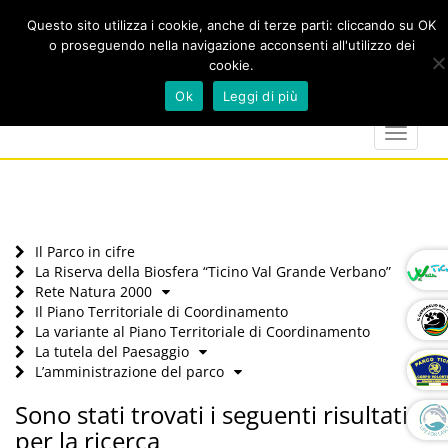
Questo sito utilizza i cookie, anche di terze parti: cliccando su OK
o proseguendo nella navigazione acconsenti all'utilizzo dei
cookie.
Cerca
calendar
map-
twitter
faceboo
you
Ok
Leggi di più
marker
Toggle
navigat
Il Parco in cifre
La Riserva della Biosfera “Ticino Val Grande Verbano”
Rete Natura 2000
Il Piano Territoriale di Coordinamento
La variante al Piano Territoriale di Coordinamento
La tutela del Paesaggio
L’amministrazione del parco
Sono stati trovati i seguenti risultati
per la ricerca