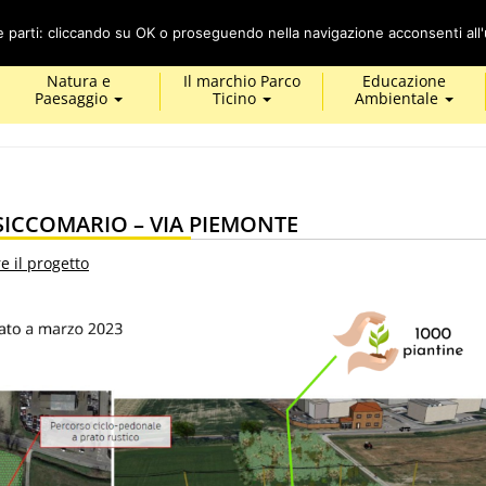
Cerca
ze parti: cliccando su OK o proseguendo nella navigazione acconsenti all'u
Natura e
Il marchio Parco
Educazione
Paesaggio
Ticino
Ambientale
ICCOMARIO – VIA PIEMONTE
e il progetto