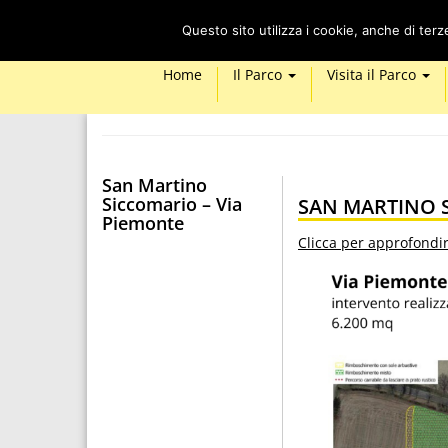
Questo sito utilizza i cookie, anche di ter
Home
Il Parco
Visita il Parco
San Martino
Siccomario – Via
SAN MARTINO S
Piemonte
Clicca per approfondir