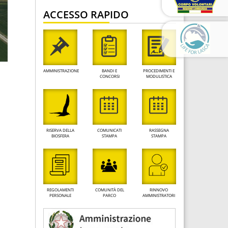
ACCESSO RAPIDO
AMMINISTRAZIONE
BANDI E
PROCEDIMENTI E
CONCORSI
MODULISTICA
RISERVA DELLA
COMUNICATI
RASSEGNA
BIOSFERA
STAMPA
STAMPA
REGOLAMENTI
COMUNITÀ DEL
RINNOVO
PERSONALE
PARCO
AMMINISTRATORI