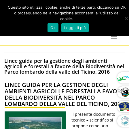
Questo sito utilizza i cookie, anche di terze parti: cliccando su OK
o proseguendo nella navigazione acconsenti all'utilizzo dei
cookie.
Cerca
calendar
map-
twitter
faceboo
you
Ok
Leggi di più
marker
Toggle
navigat
Linee guida per la gestione degli ambienti
agricoli e forestali a favore della Biodiversità nel
Parco lombardo della valle del Ticino, 2016
LINEE GUIDA PER LA GESTIONE DEGLI
AMBIENTI AGRICOLI E FORESTALI A FAVORE
DELLA BIODIVERSITÀ NEL PARCO
LOMBARDO DELLA VALLE DEL TICINO, 2016
Il presente documento
tecnico – scientifico si
propone come uno