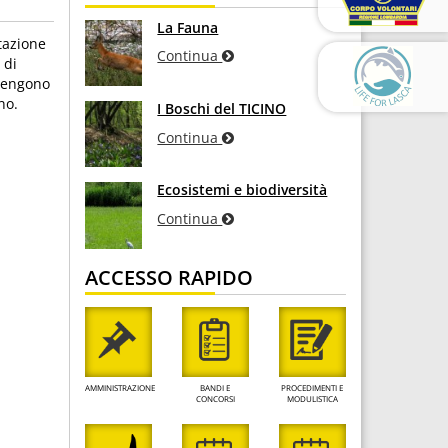
La Fauna
tazione
Continua
 di
itengono
no.
I Boschi del TICINO
Continua
Ecosistemi e biodiversità
Continua
ACCESSO RAPIDO
AMMINISTRAZIONE
BANDI E
PROCEDIMENTI E
CONCORSI
MODULISTICA