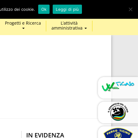
calendar
map-
twitter
facebook
youtube
tilizzo dei cookie.
Ok
Leggi di più
marker
Progetti e Ricerca
L’attività
amministrativa
IN EVIDENZA