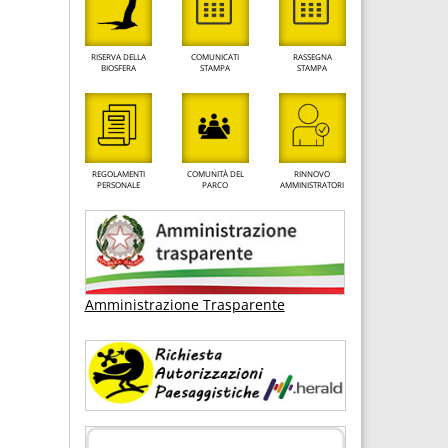
RISERVA DELLA
COMUNICATI
RASSEGNA
BIOSFERA
STAMPA
STAMPA
REGOLAMENTI
COMUNITÀ DEL
RINNOVO
PERSONALE
PARCO
AMMINISTRATORI
Amministrazione Trasparente