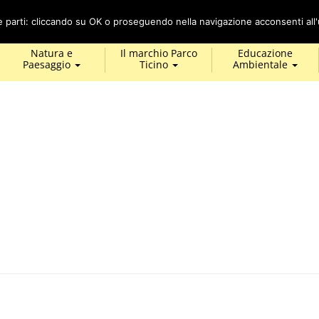
Cerca
ze parti: cliccando su OK o proseguendo nella navigazione acconsenti all'u
Natura e
Il marchio Parco
Educazione
Paesaggio
Ticino
Ambientale