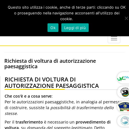
Questo sito utilizza i cookie, anche di terze parti: cliccando su OK
o proseguendo nella navigazione acconsenti all'utilizzo dei
cookie.
Cerca
calendar
map-
twitter
faceboo
you
Ok
Leggi di più
marker
Toggle
navigat
Richiesta di voltura di autorizzazione
paesaggistica
RICHIESTA DI VOLTURA DI
AUTORIZZAZIONE PAESAGGISTICA
Che cos'è e a cosa serve
:
Per le autorizzazioni paesaggistiche, in analogia al permesso
di costruire, sussiste la
possibilità di trasferimento dello
stesse
.
Per il
trasferimento
è necessario un
provvedimento di
voltura,
su
domanda del soggetto legittimato.
Detto