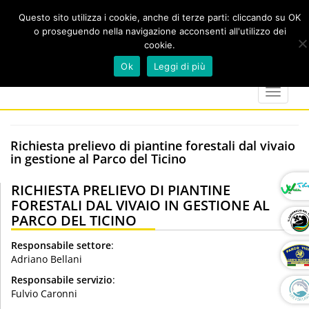
Questo sito utilizza i cookie, anche di terze parti: cliccando su OK
o proseguendo nella navigazione acconsenti all'utilizzo dei
cookie.
Cerca
calendar
map-
twitter
faceboo
you
Ok
Leggi di più
marker
Toggle
navigat
Richiesta prelievo di piantine forestali dal vivaio
in gestione al Parco del Ticino
RICHIESTA PRELIEVO DI PIANTINE
FORESTALI DAL VIVAIO IN GESTIONE AL
PARCO DEL TICINO
Responsabile settore
:
Adriano Bellani
Responsabile servizio
:
Fulvio Caronni