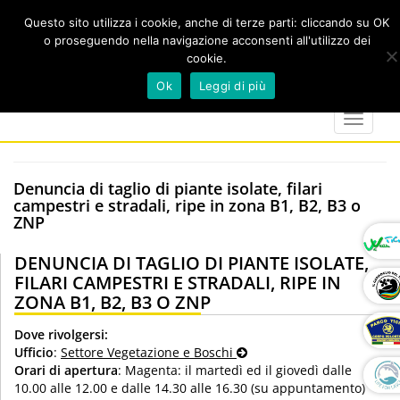
Questo sito utilizza i cookie, anche di terze parti: cliccando su OK
o proseguendo nella navigazione acconsenti all'utilizzo dei
cookie.
Cerca
calendar
map-
twitter
faceboo
you
Ok
Leggi di più
marker
Toggle
navigat
Denuncia di taglio di piante isolate, filari
campestri e stradali, ripe in zona B1, B2, B3 o
ZNP
DENUNCIA DI TAGLIO DI PIANTE ISOLATE,
FILARI CAMPESTRI E STRADALI, RIPE IN
ZONA B1, B2, B3 O ZNP
Dove rivolgersi:
Ufficio
:
Settore Vegetazione e Boschi
Orari di apertura
: Magenta: il martedì ed il giovedì dalle
10.00 alle 12.00 e dalle 14.30 alle 16.30 (su appuntamento)