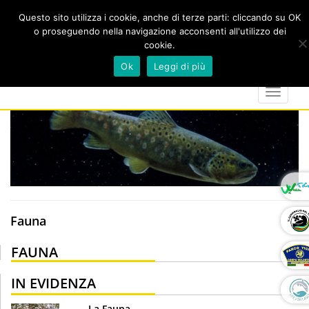
Questo sito utilizza i cookie, anche di terze parti: cliccando su OK
o proseguendo nella navigazione acconsenti all'utilizzo dei
cookie.
Cerca
calendar
map-
twitter
faceboo
you
Ok
Leggi di più
marker
Toggle
navigat
Fauna
FAUNA
IN EVIDENZA
La Fauna