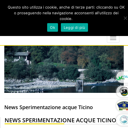
Questo sito utilizza i cookie, anche di terze parti: cliccando su OK
o proseguendo nella navigazione acconsenti all'utilizzo dei
cookie.
Cerca
calendar
map-
twitter
faceboo
you
Ok
Leggi di più
marker
Toggle
navigat
News Sperimentazione acque Ticino
NEWS SPERIMENTAZIONE ACQUE TICINO