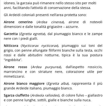
idoneo, la garzaia può rimanere nello stesso sito per molti
anni, facilitando l’attività di conservazione della stessa.
Gli Ardeidi coloniali presenti nell’area protetta sono:
Airone cenerino
(
Ardea cinerea
), airone di notevoli
dimensioni e dalle tonalità grigiastre – azzurre.
Garzetta
(
Egretta egretta
), dal piumaggio bianco e le zampe
nere con i piedi gialli.
Nitticora
(
Nycticorax nycticorax
), piumaggio sui toni del
grigio, con penne allungate filiformi bianche sulla testa, occhi
rossi e dalle abitudini notturne, tipica è la sua postura
“ingobbita”.
Airone rosso
(
Ardea purpurea
), dall’aspetto rossiccio,
marroncino e con striature nere, colorazione utile per
mimetizzarsi.
Airone bianco maggiore
(
Egretta alba
), rappresenta il più
grande Ardeide italiano, piumaggio bianco.
Sgarza ciuffetto
(
Ardeola ralloides
), di colore fulvo – giallastro
e con penne lunghe, sottili, gialle e bianche sulla nuca.