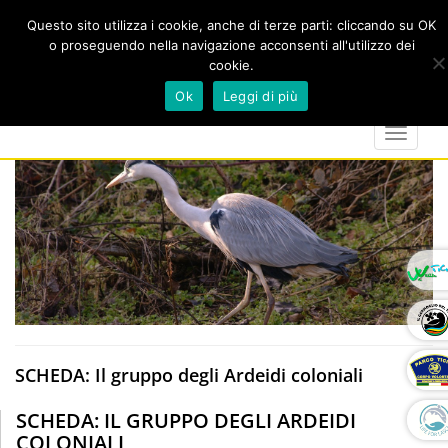
Questo sito utilizza i cookie, anche di terze parti: cliccando su OK
o proseguendo nella navigazione acconsenti all'utilizzo dei
cookie.
Cerca
calendar
map-
twitter
faceboo
you
Ok
Leggi di più
marker
Toggle
navigat
SCHEDA: Il gruppo degli Ardeidi coloniali
SCHEDA: IL GRUPPO DEGLI ARDEIDI
COLONIALI