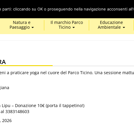
Cerca
ze parti: cliccando su OK o proseguendo nella navigazione acconsenti all'u
Natura e
Il marchio Parco
Educazione
Paesaggio
Ticino
Ambientale
RA
ni a praticare yoga nel cuore del Parco Ticino. Una sessione mattu
giana
Lipu – Donazione 10€ (porta il tappetino!)
 al 3383148603
, 2026