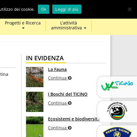
calendar
map-
twitter
facebook
youtube
tilizzo dei cookie.
Ok
Leggi di più
marker
Progetti e Ricerca
L’attività
amministrativa
IN EVIDENZA
La Fauna
tina
Continua
I Boschi del TICINO
Continua
Ecosistemi e biodiversità
Continua