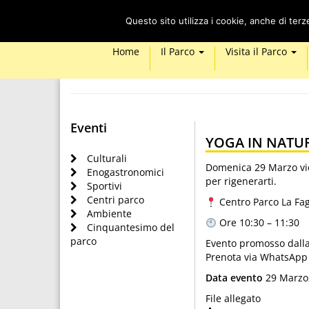
Questo sito utilizza i cookie, anche di ter
Home
Il Parco
Visita il Parco
Eventi
YOGA IN NATU
Culturali
Domenica 29 Marzo vie
Enogastronomici
per rigenerarti.
Sportivi
Centri parco
Centro Parco La Fa
Ambiente
Ore 10:30 – 11:30
Cinquantesimo del
parco
Evento promosso dalla 
Prenota via WhatsApp
Data evento
29 Marzo
File allegato