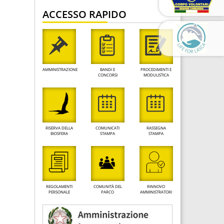
ACCESSO RAPIDO
AMMINISTRAZIONE
BANDI E
PROCEDIMENTI E
CONCORSI
MODULISTICA
RISERVA DELLA
COMUNICATI
RASSEGNA
BIOSFERA
STAMPA
STAMPA
REGOLAMENTI
COMUNITÀ DEL
RINNOVO
PERSONALE
PARCO
AMMINISTRATORI