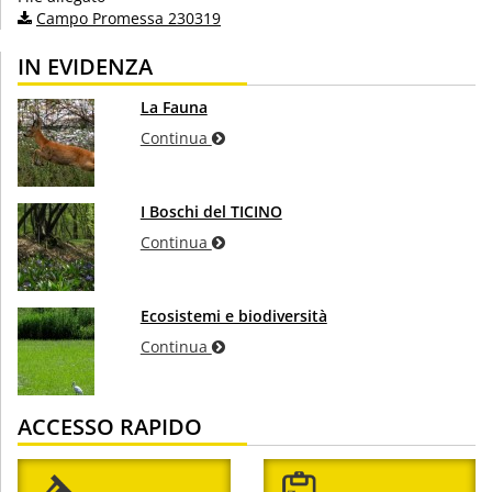
Campo Promessa 230319
IN EVIDENZA
La Fauna
Continua
I Boschi del TICINO
Continua
Ecosistemi e biodiversità
Continua
ACCESSO RAPIDO