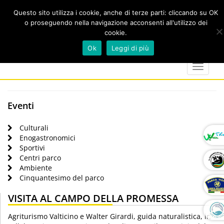
Questo sito utilizza i cookie, anche di terze parti: cliccando su OK
o proseguendo nella navigazione acconsenti all'utilizzo dei
cookie.
Cerca
calendar
map-
twitter
faceboo
you
Ok
Leggi di più
marker
Toggle
navigat
Eventi
Culturali
Enogastronomici
Sportivi
Centri parco
Ambiente
Cinquantesimo del parco
VISITA AL CAMPO DELLA PROMESSA
Agriturismo Valticino e Walter Girardi, guida naturalistica, in