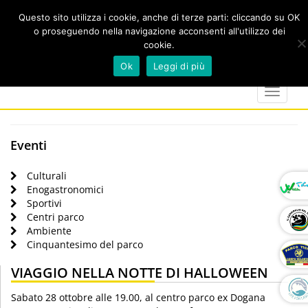
Questo sito utilizza i cookie, anche di terze parti: cliccando su OK
o proseguendo nella navigazione acconsenti all'utilizzo dei
cookie.
Cerca
calendar
map-
twitter
faceboo
you
Ok
Leggi di più
marker
Toggle
navigat
Eventi
Culturali
Enogastronomici
Sportivi
Centri parco
Ambiente
Cinquantesimo del parco
VIAGGIO NELLA NOTTE DI HALLOWEEN
Sabato 28 ottobre alle 19.00, al centro parco ex Dogana