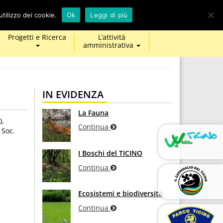
calendar
map-
twitter
facebook
youtube
tilizzo dei cookie.
Ok
Leggi di più
marker
Progetti e Ricerca
L’attività
amministrativa
IN EVIDENZA
La Fauna
),
Continua
 Soc.
I Boschi del TICINO
Continua
Ecosistemi e biodiversità
Continua