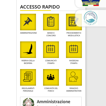
ACCESSO RAPIDO
AMMINISTRAZIONE
BANDI E
PROCEDIMENTI E
CONCORSI
MODULISTICA
RISERVA DELLA
COMUNICATI
RASSEGNA
BIOSFERA
STAMPA
STAMPA
REGOLAMENTI
COMUNITÀ DEL
RINNOVO
PERSONALE
PARCO
AMMINISTRATORI