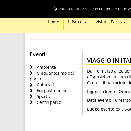
Questo sito utilizza i cookie, anche di ter
Home
Il Parco
Visita il Parco
Eventi
VIAGGIO IN IT
Ambiente
Dal 16 marzo al 28 apr
Cinquantesimo del
eEsposizione a cura di
parco
Coop. e il patrocinio 
Culturali
Enogastronomici
Ingresso libero. Orari
Sportivi
Data evento
16 Marzo
Centri parco
Luogo evento
ex Doga