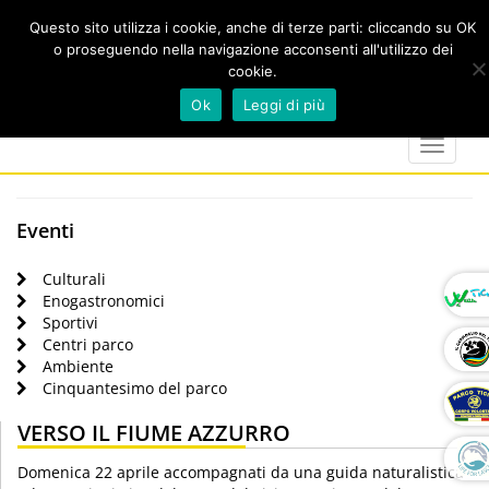
Questo sito utilizza i cookie, anche di terze parti: cliccando su OK
o proseguendo nella navigazione acconsenti all'utilizzo dei
cookie.
Cerca
calendar
map-
twitter
faceboo
you
Ok
Leggi di più
marker
Toggle
navigat
Eventi
Culturali
Enogastronomici
Sportivi
Centri parco
Ambiente
Cinquantesimo del parco
VERSO IL FIUME AZZURRO
Domenica 22 aprile accompagnati da una guida naturalistica