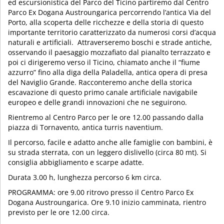
ed escursionistica del Parco del Ticino partiremo dal Centro
Parco Ex Dogana Austroungarica percorrendo l’antica Via del
Porto, alla scoperta delle ricchezze e della storia di questo
importante territorio caratterizzato da numerosi corsi d’acqua
naturali e artificiali. Attraverseremo boschi e strade antiche,
osservando il paesaggio mozzafiato dal pianalto terrazzato e
poi ci dirigeremo verso il Ticino, chiamato anche il “fiume
azzurro” fino alla diga della Paladella, antica opera di presa
del Naviglio Grande. Racconteremo anche della storica
escavazione di questo primo canale artificiale navigabile
europeo e delle grandi innovazioni che ne seguirono.
Rientremo al Centro Parco per le ore 12.00 passando dalla
piazza di Tornavento, antica turris naventium.
Il percorso, facile e adatto anche alle famiglie con bambini, è
su strada sterrata, con un leggero dislivello (circa 80 mt). Si
consiglia abbigliamento e scarpe adatte.
Durata 3.00 h, lunghezza percorso 6 km circa.
PROGRAMMA: ore 9.00 ritrovo presso il Centro Parco Ex
Dogana Austroungarica. Ore 9.10 inizio camminata, rientro
previsto per le ore 12.00 circa.