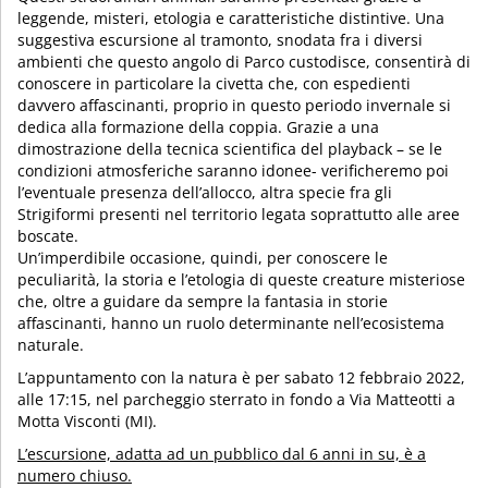
leggende, misteri, etologia e caratteristiche distintive. Una
suggestiva escursione al tramonto, snodata fra i diversi
ambienti che questo angolo di Parco custodisce, consentirà di
conoscere in particolare la civetta che, con espedienti
davvero affascinanti, proprio in questo periodo invernale si
dedica alla formazione della coppia. Grazie a una
dimostrazione della tecnica scientifica del playback – se le
condizioni atmosferiche saranno idonee- verificheremo poi
l’eventuale presenza dell’allocco, altra specie fra gli
Strigiformi presenti nel territorio legata soprattutto alle aree
boscate.
Un’imperdibile occasione, quindi, per conoscere le
peculiarità, la storia e l’etologia di queste creature misteriose
che, oltre a guidare da sempre la fantasia in storie
affascinanti, hanno un ruolo determinante nell’ecosistema
naturale.
L’appuntamento con la natura è per sabato 12 febbraio 2022,
alle 17:15, nel parcheggio sterrato in fondo a Via Matteotti a
Motta Visconti (MI).
L’escursione, adatta ad un pubblico dal 6 anni in su, è a
numero chiuso.