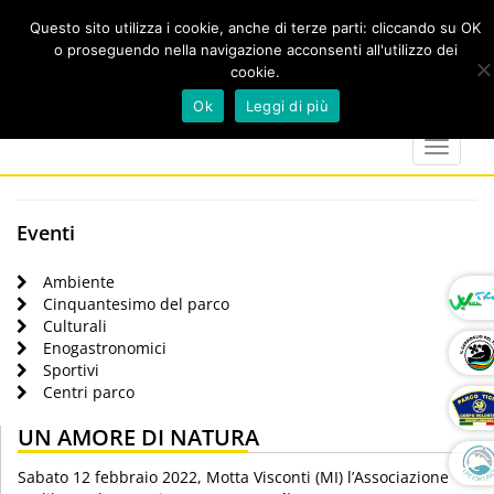
Questo sito utilizza i cookie, anche di terze parti: cliccando su OK
o proseguendo nella navigazione acconsenti all'utilizzo dei
cookie.
Cerca
calendar
map-
twitter
faceboo
you
Ok
Leggi di più
marker
Toggle
navigat
Eventi
Ambiente
Cinquantesimo del parco
Culturali
Enogastronomici
Sportivi
Centri parco
UN AMORE DI NATURA
Sabato 12 febbraio 2022, Motta Visconti (MI) l’Associazione