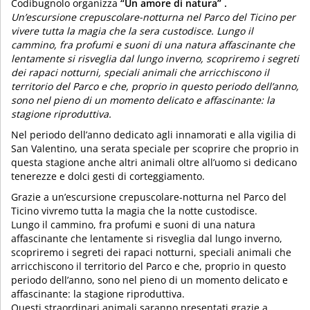
Codibugnolo organizza
“Un amore di natura” .
Un’escursione crepuscolare-notturna nel Parco del Ticino per
vivere tutta la magia che la sera custodisce. Lungo il
cammino, fra profumi e suoni di una natura affascinante che
lentamente si risveglia dal lungo inverno, scopriremo i segreti
dei rapaci notturni, speciali animali che arricchiscono il
territorio del Parco e che, proprio in questo periodo dell’anno,
sono nel pieno di un momento delicato e affascinante: la
stagione riproduttiva.
Nel periodo dell’anno dedicato agli innamorati e alla vigilia di
San Valentino, una serata speciale per scoprire che proprio in
questa stagione anche altri animali oltre all’uomo si dedicano
tenerezze e dolci gesti di corteggiamento.
Grazie a un’escursione crepuscolare-notturna nel Parco del
Ticino vivremo tutta la magia che la notte custodisce.
Lungo il cammino, fra profumi e suoni di una natura
affascinante che lentamente si risveglia dal lungo inverno,
scopriremo i segreti dei rapaci notturni, speciali animali che
arricchiscono il territorio del Parco e che, proprio in questo
periodo dell’anno, sono nel pieno di un momento delicato e
affascinante: la stagione riproduttiva.
Questi straordinari animali saranno presentati grazie a