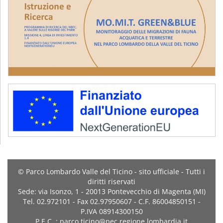
© Parco Lombardo Valle del Ticino - sito ufficiale - Tutti i
diritti riservati
Sede: via Isonzo, 1 - 20013 Pontevecchio di Magenta (MI)
Tel. 02.972101 - Fax 02.97950607 - C.F. 86004850151 -
P.IVA 08914300150
P.E.C. : parco.ticino@pec.regione.lombardia.it