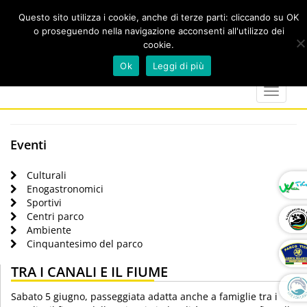
Questo sito utilizza i cookie, anche di terze parti: cliccando su OK
o proseguendo nella navigazione acconsenti all'utilizzo dei
cookie.
Cerca
calendar
map-
twitter
faceboo
you
Ok
Leggi di più
marker
Toggle
navigat
Eventi
Culturali
Enogastronomici
Sportivi
Centri parco
Ambiente
Cinquantesimo del parco
TRA I CANALI E IL FIUME
Sabato 5 giugno, passeggiata adatta anche a famiglie tra i